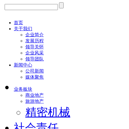
首页
关于我们
企业简介
发展历程
领导关怀
企业风采
领导团队
新闻中心
公司新闻
媒体聚焦
业务板块
商业地产
旅游地产
精密机械
社会责任