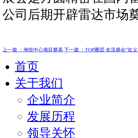
公司后期开辟雷达市场
上一篇 ：海悦中心项目奠基
下一篇 ：TOP圈层 名流盛会”
首页
关于我们
企业简介
发展历程
领导关怀