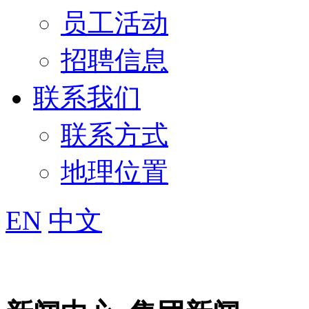
员工活动
招聘信息
联系我们
联系方式
地理位置
EN
中文