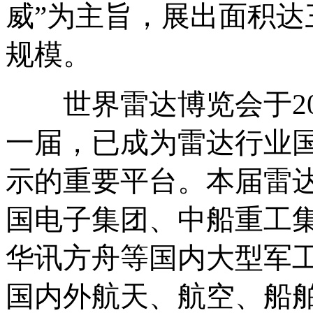
威”为主旨，展出面积
规模。
世界雷达博览会于
2
一届，已成为雷达行业
示的重要平台。本届雷
国电子集团、中船重工
华讯方舟等国内大型军
国内外航天、航空、船