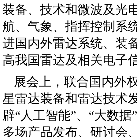
装备、技术和微波及光
航、气象、指挥控制系
进国内外雷达系统、装
高我国雷达及相关电子
展会上，联合国内外
星雷达装备和雷达技术
辟“人工智能”、“大数
多场产品发布、研讨会