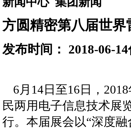
新闻中心
集团新闻
方圆精密第八届世界
发布时间： 2018-06-14
6
月
14
日至
16
日，
2018
民两用电子信息技术展
行。本届展会以“深度融