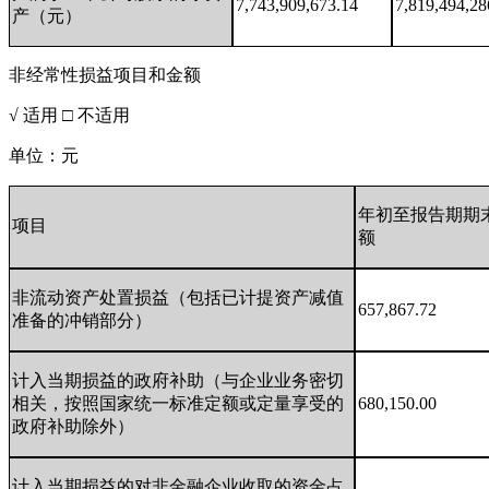
7,743,909,673.14
7,819,494,28
产（元）
非经常性损益项目和金额
√ 适用 □ 不适用
单位：元
年初至报告期期
项目
额
非流动资产处置损益（包括已计提资产减值
657,867.72
准备的冲销部分）
计入当期损益的政府补助（与企业业务密切
相关，按照国家统一标准定额或定量享受的
680,150.00
政府补助除外）
计入当期损益的对非金融企业收取的资金占