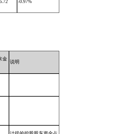
6.72
-0.97%
末金
说明
计提的控股股东资金占