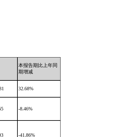
本报告期比上年同
期增减
31
32.68%
65
-8.46%
03
-41.86%