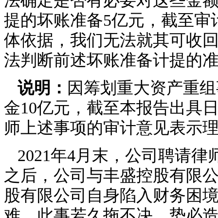
法确定是否有必要对这些金
提的坏账准备
5亿元，截至审
体依据，我们无法就其可收
法判断前述坏账准备计提的
说明：
因筹划重大资产重组
金
10亿元，截至本报告出具
师上述事项的
审计
意见表示
2
021年
4月末，公司聘请律
之后，公司与
丰盛控股有限
股有限公司
自身陷入财务困
难，此事若久拖不决，势必