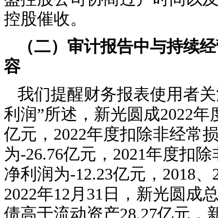
控股催收。
（二）
审计报告中与持续经
容
我们提醒财务报表使用者关
利润”
所述，新光圆成
202
亿元
，
202
2
年度扣除非经常
为
-
26
.
76
亿元，
2021年度
净利润为-12.23亿元
，
2018
2022年12月31日，新光圆
债高于流动资产
28
.
27
亿元，