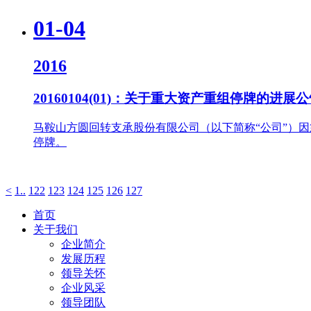
01-04
2016
20160104(01)：关于重大资产重组停牌的进展
马鞍山方圆回转支承股份有限公司（以下简称“公司”）因筹
停牌。
<
1..
122
123
124
125
126
127
首页
关于我们
企业简介
发展历程
领导关怀
企业风采
领导团队