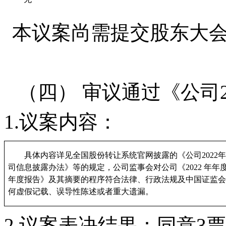
本议案
尚需
提交
股东
大
（四）
审议
通过
《
公司
1.
议案内容
：
具体内容详见全国股份转让系统官网披露的《公司
202
司信息披露办法》等的规定，公司监事会对公司《
2022 
年度报告》及其摘要
的程序符合法律、行政法规及中国证监会
何虚假记载、误导性陈述或者重大遗漏
。
2
.
议案
表决结果：
同意
3
票