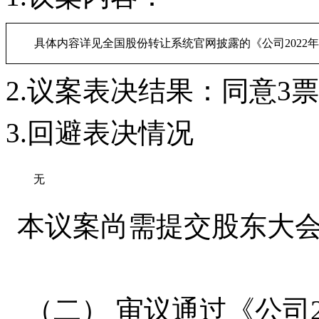
具体内容详见全国股份转让系统官网披露的《公司
202
2
.
议案
表决结果：
同意
3
票
3
.
回避表决情况
无
本议案
尚需
提交
股东
大
（二）
审议
通过
《
公司