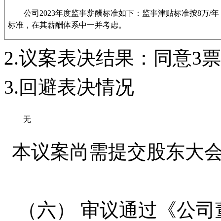
公司
2023年度监事薪酬标准如下：监事津贴标准按8万
标准，在其薪酬体系中一并考虑。
2
.
议案
表决结果：
同意
3
票
3
.
回避表决情况
无
本议案
尚需
提交
股东
大
（六）
审议
通过
《
公司