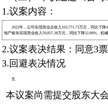
1.
议案内容
：
20
22
年，公司实现营业总收入
103,771.73
万元，同比
下降
4
地产板块实现营业收入
59,857.38
万元，同比
下降
32.80
%。机
2
.
议案
表决结果：
同意
3
票
3
.
回避表决情况
无
本议案
尚需
提交
股东
大