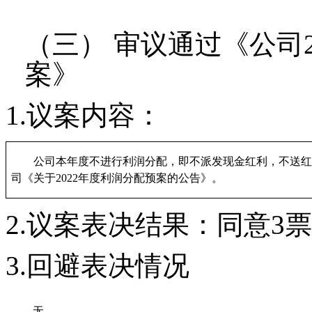
（三）
审议
通过
《
公司
案
》
1.
议案内容
：
公司本年度不进行利润分配，即不派发现金红利，不送红
司《关于
2022年度利润分配预案的公告》。
2
.
议案
表决结果：
同意
3
票
3
.
回避表决情况
无